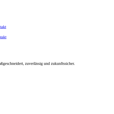
takt
takt
aßgeschneidert, zuverlässig und zukunftssicher.