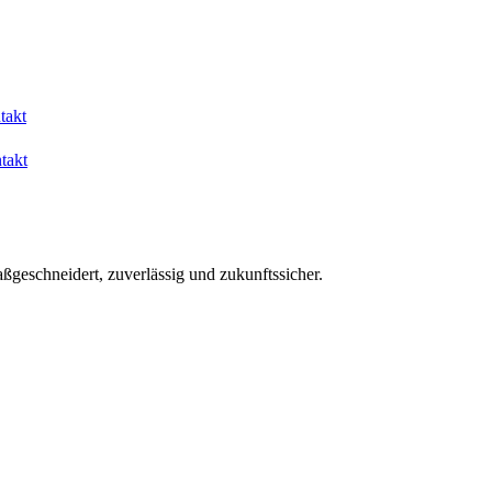
takt
takt
aßgeschneidert, zuverlässig und zukunftssicher.