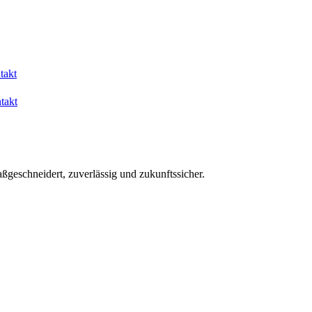
takt
takt
aßgeschneidert, zuverlässig und zukunftssicher.