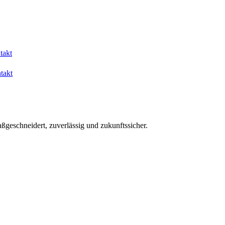
takt
takt
aßgeschneidert, zuverlässig und zukunftssicher.