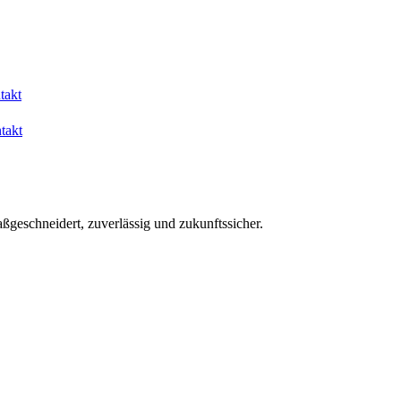
takt
takt
aßgeschneidert, zuverlässig und zukunftssicher.