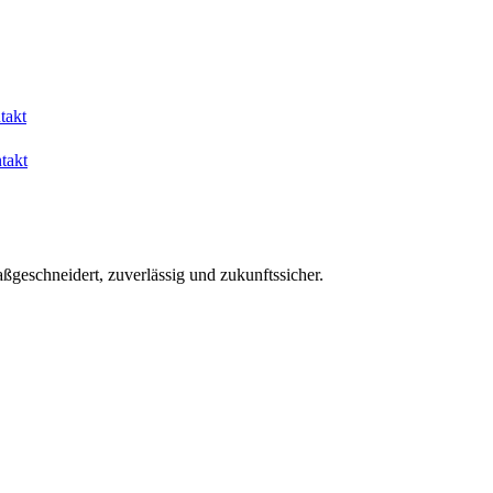
takt
takt
aßgeschneidert, zuverlässig und zukunftssicher.