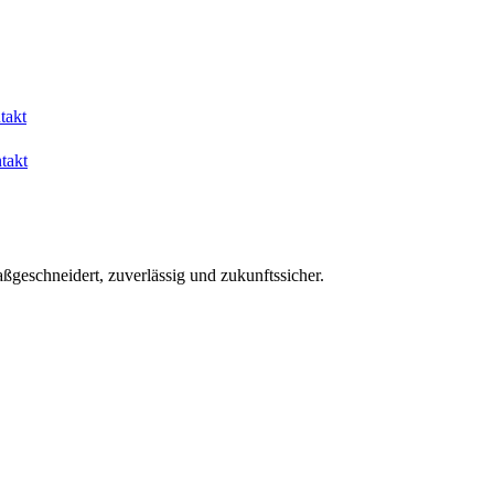
takt
takt
aßgeschneidert, zuverlässig und zukunftssicher.