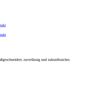
takt
takt
aßgeschneidert, zuverlässig und zukunftssicher.