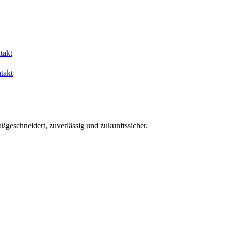
takt
takt
aßgeschneidert, zuverlässig und zukunftssicher.