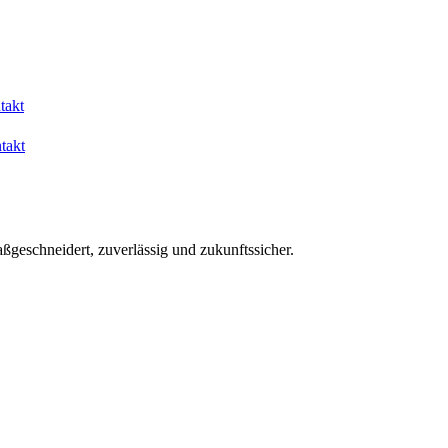
takt
takt
aßgeschneidert, zuverlässig und zukunftssicher.