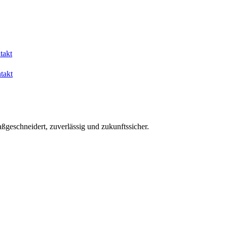
takt
takt
aßgeschneidert, zuverlässig und zukunftssicher.