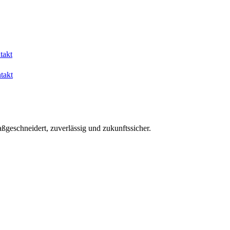
takt
takt
aßgeschneidert, zuverlässig und zukunftssicher.