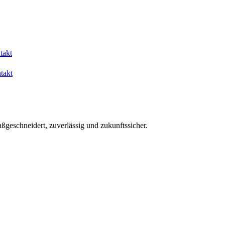
takt
takt
aßgeschneidert, zuverlässig und zukunftssicher.