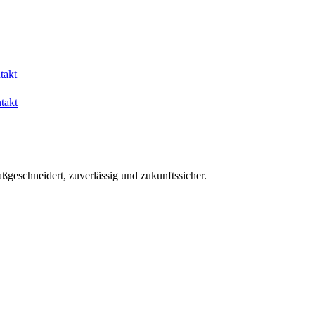
takt
takt
aßgeschneidert, zuverlässig und zukunftssicher.