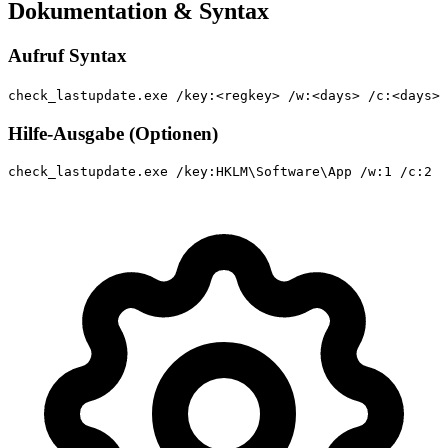
Dokumentation & Syntax
Aufruf Syntax
check_lastupdate.exe /key:<regkey> /w:<days> /c:<days>
Hilfe-Ausgabe (Optionen)
check_lastupdate.exe /key:HKLM\Software\App /w:1 /c:2