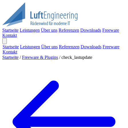
Startseite
Leistungen
Über uns
Referenzen
Downloads
Freeware
Kontakt
Startseite
Leistungen
Über uns
Referenzen
Downloads
Freeware
Kontakt
Startseite
/
Freeware & Plugins
/
check_lastupdate